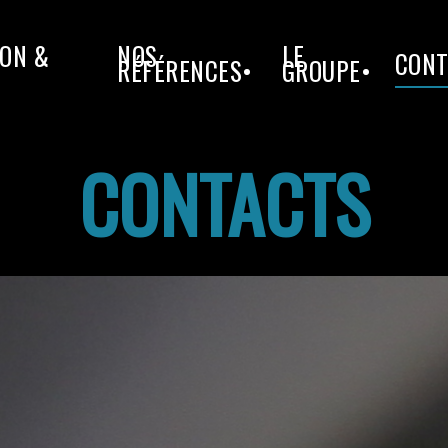
ON &
NOS
LE
CONT
RÉFÉRENCES•
GROUPE•
CONTACTS