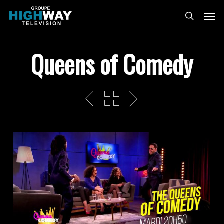
Skip
Menu
to
search
main
content
Queens of Comedy