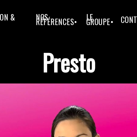
ON &
NOS
LE
CONT
RÉFÉRENCES•
GROUPE•
Presto